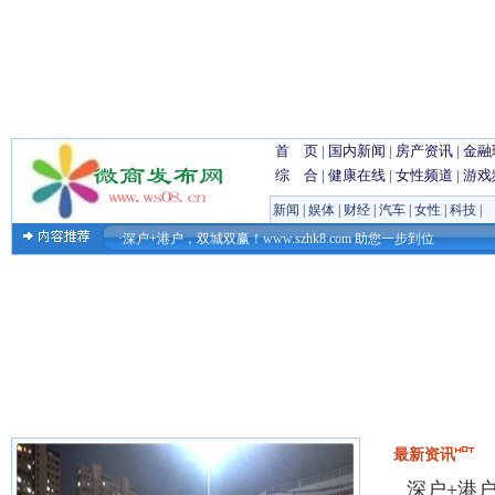
首 页
|
国内新闻
|
房产资讯
|
金融
综 合
|
健康在线
|
女性频道
|
游戏
新闻
|
娱体
|
财经
|
汽车
|
女性
|
科技
|
·深户+港户，双城双赢！www.szhk8.com 助您一步到位
·淮安浪里马队徽出圈，一座水城的热血与烟火气
·以AI驱动增长！达人星球荣获「2026天猫金婴奖」大奖
最新资讯
深户+港户，