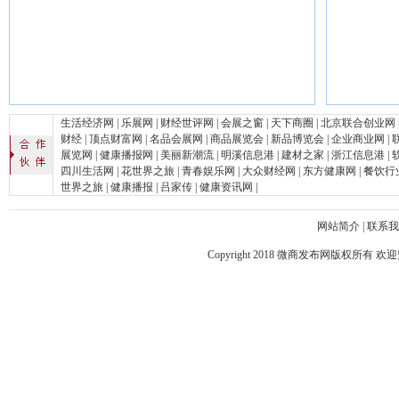
生活经济网
|
乐展网
|
财经世评网
|
会展之窗
|
天下商圈
|
北京联合创业网
财经
|
顶点财富网
|
名品会展网
|
商品展览会
|
新品博览会
|
企业商业网
|
展览网
|
健康播报网
|
美丽新潮流
|
明溪信息港
|
建材之家
|
浙江信息港
|
四川生活网
|
花世界之旅
|
青春娱乐网
|
大众财经网
|
东方健康网
|
餐饮行
世界之旅
|
健康播报
|
吕家传
|
健康资讯网
|
网站简介
|
联系
Copyright 2018
微商发布网
版权所有 欢迎