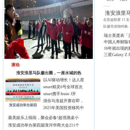
……
淮安浪里
在苏超联赛 13
队徽凭借独特魅
瑞士美度表「
·
中国人寿财险
·
16年就出现
·
三星Galaxy 
·
滚动
淮安浪里马队徽出圈，一座水城的热
·
以AI驱动增长！达人星
·
smart精灵6号全球首次
·
smart携手Jessie J开
·
浪你马淮超开赛在即，
淮安成功举办第四
·
2025年美国投资移民中
·
最美娱乐上线啦，聚会必备!超强酒桌小
·
淮安成功举办第四届淮河华商大会211个